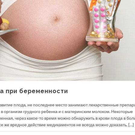
а при беременности
звитие плода, не послед­нее место занимают лекарственные препар
 в организм грудного ребенка и с материнским молоком. Некоторые
енная, через какое-то время можно обнаружить в крови плода в бо
се же вредное действие медикаментов не всегда можно дока­зать, […]