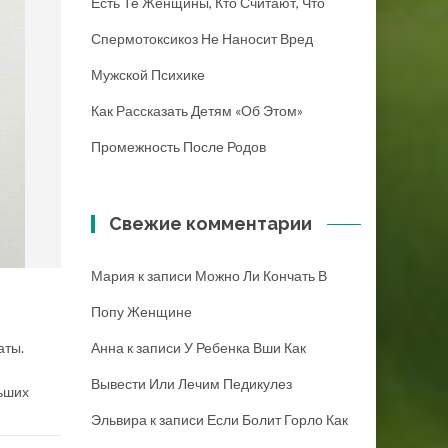
Есть Те Женщины, Кто Считают, Что
Спермотоксикоз Не Наносит Вред
Мужской Психике
Как Рассказать Детям «об Этом»
Промежность После Родов
Свежие комментарии
Мария
к записи
Можно Ли Кончать В
Попу Женщине
аты.
Анна
к записи
У Ребенка Вши Как
Вывести Или Лечим Педикулез
льших
Эльвира
к записи
Если Болит Горло Как