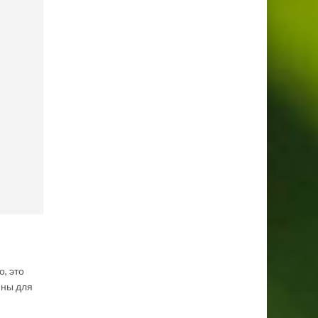
о, это
ины для