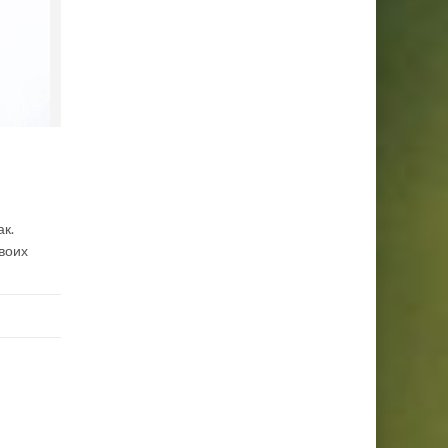
ак.
воих