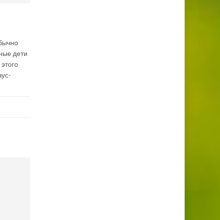
обычно
ные дети
 этого
зус-