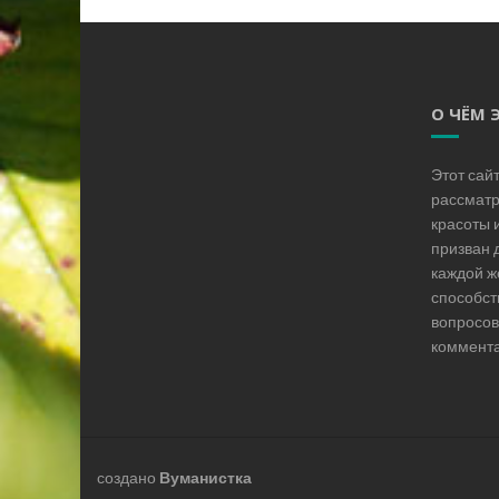
О ЧЁМ 
Этот сай
рассматр
красоты 
призван 
каждой ж
способст
вопросов
коммента
создано
Вуманистка