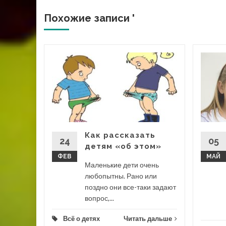
Похожие записи '
на у
им
го члена
Как рассказать
24
05
детям «об этом»
ФЕВ
МАЙ
 дальше
Маленькие дети очень
любопытны. Рано или
поздно они все-таки задают
вопрос,...
Всё о детях
Читать дальше