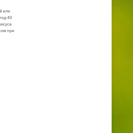
й или
под 40
уксуса
сом при