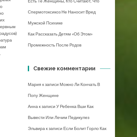
Есть Те Женщины, Кто Считают, Что
то
Спермотоксикоз Не Наносит Вред
но
ких
Мужской Психике
нервным
радусов)
Как Рассказать Детям «об Этом»
ратура
Промежность После Родов
вам
.
Свежие комментарии
Мария
к записи
Можно Ли Кончать В
Попу Женщине
Анна
к записи
У Ребенка Вши Как
Вывести Или Лечим Педикулез
Эльвира
к записи
Если Болит Горло Как