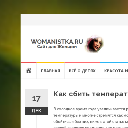
Перейти
HOME
ГЛАВНАЯ
ВСЁ О ДЕТЯХ
КРАСОТА И
к
содержанию
Как сбить температ
17
В холодное время года увеличивается 
ДЕК
температуры и многие стремятся как м
обойтись и без них, ниже в этой статье
врачей сходятся во мнении, что повыш