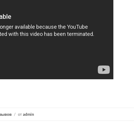
тзывов
/
от
admin