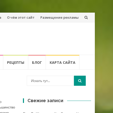
а
О чём этот сайт
Размещение рекламы
РЕЦЕПТЫ
БЛОГ
КАРТА САЙТА
Искать:
Свежие записи
о
льшинство
время