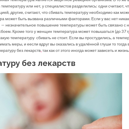
ь температуру или нет, у специалистов разделились: одни считают, ч
ией, другие, считают, что сбивать температуру необходимо как мож
ура может быть вызвана различными факторами. Если у вас нет ника
— незначительное повышение температуры может быть связано с 
оем. Кроме того у женщин температура может повышаться (до 37 г
акую температуру сбивать не стоит. Если вы простудились, а темпе
имать меры, и еесли вдруг вы оказались в удалённой глуши то тогда 
пературу без лекарств
,
так как от этого иногда может зависеть и жизнь
атуру без лекарств