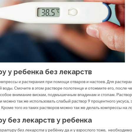
у у ребенка без лекарств
мпрессы и растирания при помощи отваров и настоев. Для растира
й воды. Смочите в этом растворе полотенце и отожмите его, после ч
 особое внимание вискам, подмышечным впадинам и стопам. Раствор
и можно так же использовать слабый раствор 9 процентного уксуса, 
Кроме того из таких растворов можно так же делать компрессы на л
у без лекарств у ребенка
ературу без лекарств
у ребёнку да и у взрослого тоже, необходимо