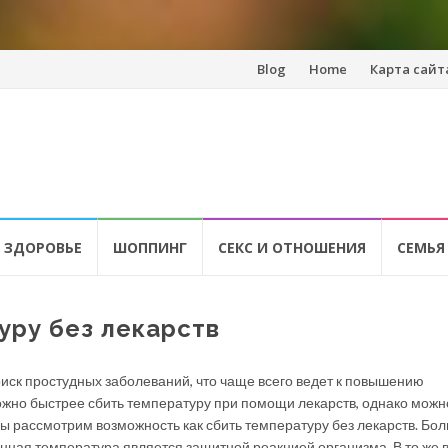
Перейти
Blog
Home
Карта сайт
к
содержанию
 ЗДОРОВЬЕ
ШОППИНГ
СЕКС И ОТНОШЕНИЯ
СЕМЬЯ
уру без лекарств
риск простудных заболеваний, что чаще всего ведет к повышению
ожно быстрее сбить температуру при помощи лекарств, однако можн
 мы рассмотрим возможность как сбить температуру без лекарств. Бо
енная температура является защитной реакцией организма. В то же 