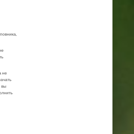
повника,
не
ть
а не
начать
 вы
олнить