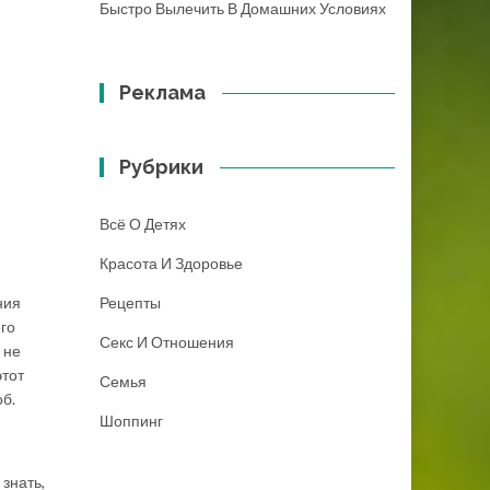
Быстро Вылечить В Домашних Условиях
Реклама
Рубрики
Всё О Детях
Красота И Здоровье
ния
Рецепты
его
Секс И Отношения
 не
этот
Семья
об.
Шоппинг
 знать,