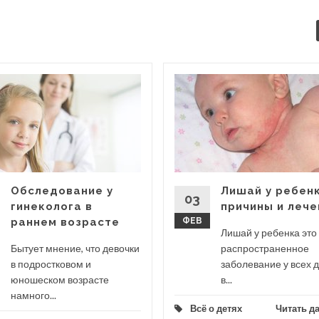
Обследование у
Лишай у ребен
03
гинеколога в
причины и лече
раннем возрасте
ФЕВ
Лишай у ребенка это
Бытует мнение, что девочки
распространенное
в подростковом и
заболевание у всех д
юношеском возрасте
в...
намного...
Всё о детях
Читать д