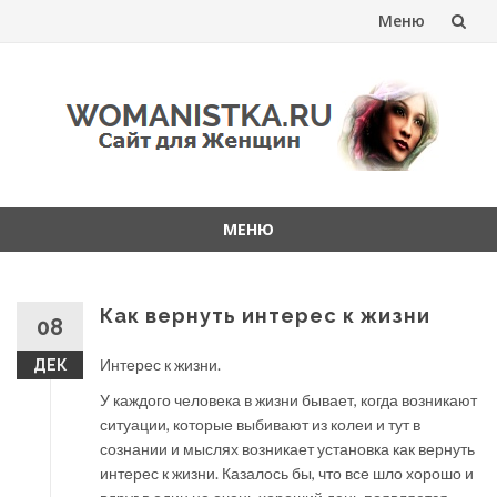
Меню
Перейти
к
содержанию
МЕНЮ
Перейти
к
содержанию
Как вернуть интерес к жизни
08
Интерес к жизни.
ДЕК
У каждого человека в жизни бывает, когда возникают
ситуации, которые выбивают из колеи и тут в
сознании и мыслях возникает установка как вернуть
интерес к жизни. Казалось бы, что все шло хорошо и