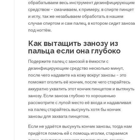
обрабатываем весь инструмент дезинфицирующим
средством – смачиваем, к примеру, в спирте пинцет
и иглу, так же незабываем обработать в нашем
случае спиртом и сам палец, в котором сидит заноза
под ногтём.
Как вытащить занозу из
пальца если она глубоко
Подержите палец с занозой в ёмкости с
дезинфицирующим средство несколько минут,
после чего надавите на кожу вокруг занозы – это
поможет оголить её кончик, после чего старайтесь
аккуратно ухватить этот кончик пинцетом и вытянуть
занозу. Если заноза глубоко то хорошенько
рассмотрите с лупой место её входа и надавливая
на палец старайтесь высунуть хотя бы кончик
занозы для захвата пинцетом.
Если не удаётся высунуть кончик занозы, тогда нам
придётся помочь ей с помощь иголки, стараемся
очень аккуратно немного подковырнуть занозу