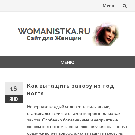
Меню
Перейти
к
содержанию
МЕНЮ
Перейти
к
содержанию
Как вытащить занозу из под
16
ногтя
ЯНВ
Наверняка каждый человек, так или иначе,
сталкивался в жизни с такой неприятностью как
заноза. Особенно болезненные и неприятные
занозы под ногтем, и если такое случилось — то тут
сразу же встаёт вопрос, а как вытащить занозу из