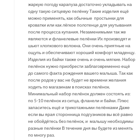
жаркую погоду карапуза достаточно укладывать на
одну такую ситцевую пелёнку Такие изделия ещё
можно применять, как обычные простынки для
кроватки или как лёгкое полотенце для укутывания
после процесса купания. Незаменимыми так же
являются и фланелевые пелёнки Их производят и
шьют хлопкового волокна. Они очень приятные на
ощупь и обеспечивают хороший комфорт младенцу.
Изделия из байки также очень и очень мягкие. Набор
пелёнок нужно приобрести заблаговременно ещё
до самого факта рождения вашего малыша. Так как
после родов у вас не будет не времени желания
ходить по магазинам в поисках пелёнок.
Минимальный набор пелёнок должен состоять из:
по 5-10 пелёнок из ситца, фланели и байки. Плюс
запаситесь ещё и трикотажными пелёнками Даже
если вы ярая сторонница подгузников вы всё равно
не обойдётесь без пелёнок, и малышу необходимы
разные пелёнки В течение дня вы будете из менять
по многу раз.