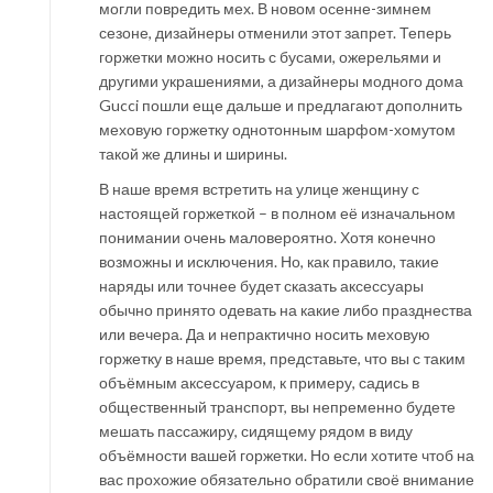
могли повредить мех. В новом осенне-зимнем
сезоне, дизайнеры отменили этот запрет. Теперь
горжетки можно носить с бусами, ожерельями и
другими украшениями, а дизайнеры модного дома
Gucci пошли еще дальше и предлагают дополнить
меховую горжетку однотонным шарфом-хомутом
такой же длины и ширины.
В наше время встретить на улице женщину с
настоящей горжеткой – в полном её изначальном
понимании очень маловероятно. Хотя конечно
возможны и исключения. Но, как правило, такие
наряды или точнее будет сказать аксессуары
обычно принято одевать на какие либо празднества
или вечера. Да и непрактично носить меховую
горжетку в наше время, представьте, что вы с таким
объёмным аксессуаром, к примеру, садись в
общественный транспорт, вы непременно будете
мешать пассажиру, сидящему рядом в виду
объёмности вашей горжетки. Но если хотите чтоб на
вас прохожие обязательно обратили своё внимание