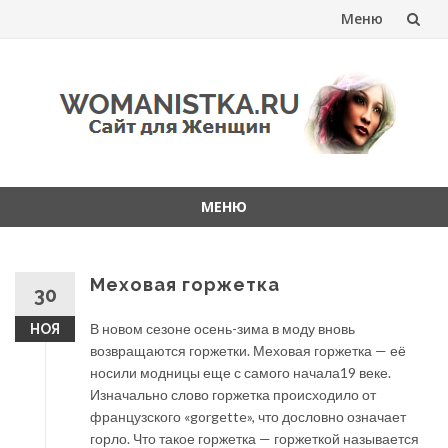
Меню
Перейти
к
содержанию
МЕНЮ
Перейти
к
содержанию
Меховая горжетка
30
В новом сезоне осень-зима в моду вновь
НОЯ
возвращаются горжетки. Меховая горжетка — её
носили модницы еще с самого начала19 веке.
Изначально слово горжетка происходило от
французского «gorgette», что дословно означает
горло. Что такое горжетка — горжеткой называется