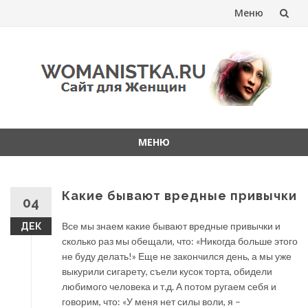
Меню
Перейти
к
содержанию
МЕНЮ
Перейти
к
содержанию
Какие бывают вредные привычки
04
Все мы знаем какие бывают вредные привычки и
ДЕК
сколько раз мы обещали, что: «Никогда больше этого
не буду делать!» Еще не закончился день, а мы уже
выкурили сигарету, съели кусок торта, обидели
любимого человека и т.д. А потом ругаем себя и
говорим, что: «У меня нет силы воли, я –