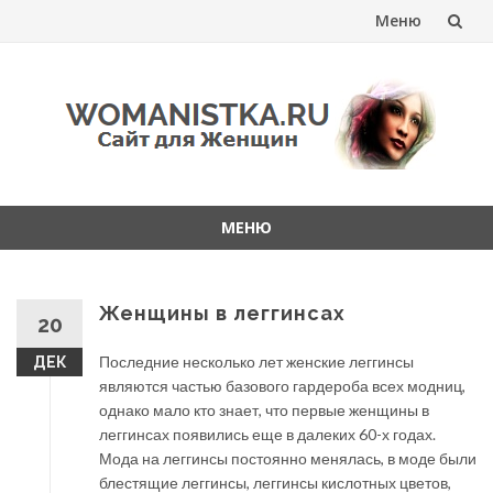
Меню
Перейти
к
содержанию
МЕНЮ
Перейти
к
содержанию
Женщины в леггинсах
20
Последние несколько лет женские леггинсы
ДЕК
являются частью базового гардероба всех модниц,
однако мало кто знает, что первые женщины в
леггинсах появились еще в далеких 60-х годах.
Мода на леггинсы постоянно менялась, в моде были
блестящие леггинсы, леггинсы кислотных цветов,