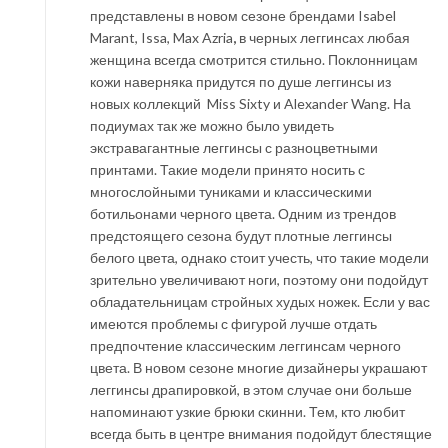
представлены в новом сезоне брендами Isabel
Marant, Issa, Max Azria
,
в черных леггинсах любая
женщина всегда смотрится стильно. Поклонницам
кожи наверняка придутся по душе леггинсы из
новых коллекций Miss Sixty и Alexander Wang. На
подиумах так же можно было увидеть
экстравагантные леггинсы с разноцветными
принтами. Такие модели принято носить с
многослойными туниками и классическими
ботильонами черного цвета. Одним из трендов
предстоящего сезона будут плотные леггинсы
белого цвета, однако стоит учесть, что такие модели
зрительно увеличивают ноги, поэтому они подойдут
обладательницам стройных худых ножек. Если у вас
имеются проблемы с фигурой лучше отдать
предпочтение классическим леггинсам черного
цвета. В новом сезоне многие дизайнеры украшают
леггинсы драпировкой, в этом случае они больше
напоминают узкие брюки скинни. Тем, кто любит
всегда быть в центре внимания подойдут блестящие