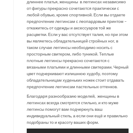
длиннее платья
,
женщины в леггинсах независимо
от фигуры прекрасно сочетаются практически с
любой обувью, кроме спортивной. Если вы отдаете
предпочтение леггинсам с леопардовым принтом –
откажитесь от одежды и аксессуаров той же
расцветки. Если у вас отсутствует талия, но при этом
вы являетесь обладательницей стройных ног, в
таком случае леггинсы необходимо носить с
просторным свитером, либо туникой. Теплые
плотные леггинсы прекрасно сочетаются с
вязаными платьями и длинными свитерами. Черный
цвет подчеркивают излишнюю худобу, поэтому
обладательницам худеньких ножек стоит отдавать
предпочтение леггинсам пастельных оттенков.
Благодаря разнообразию моделей, женщины в
леггинсах всегда смотрятся стильно, и кто муже
леггинсы помогут вам подчеркнуть ваш
индивидуальный стиль, а если они ещё и правильно
подобраны то и красоту ваших форм.